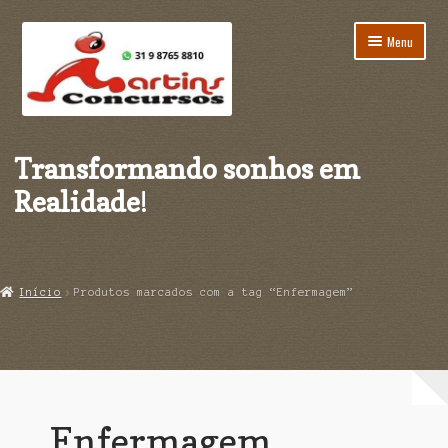
Pular
Pular
Menu
para
para
navegação
o
conteúdo
Início
Transformando sonhos em
Carrinho
Realidade
!
Finalização de compra
Minha conta
Início
Produtos marcados com a tag “Enfermagem”
Página de exemplo
Enfermagem