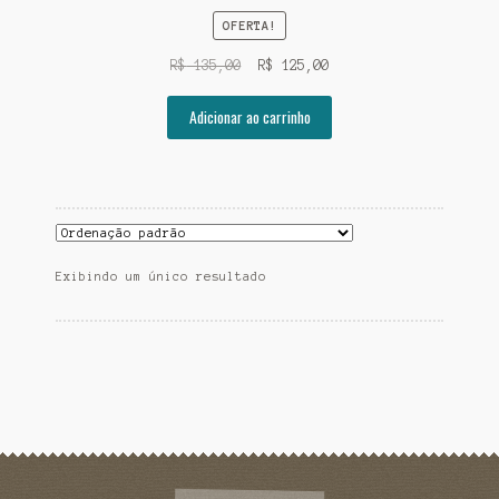
OFERTA!
O
O
R$
135,00
R$
125,00
preço
preço
original
atual
Adicionar ao carrinho
era:
é:
R$ 135,00.
R$ 125,00.
Exibindo um único resultado