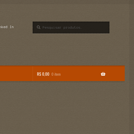
Pesquisar
Pesquisar
nked In
por:
R$
0,00
0 item