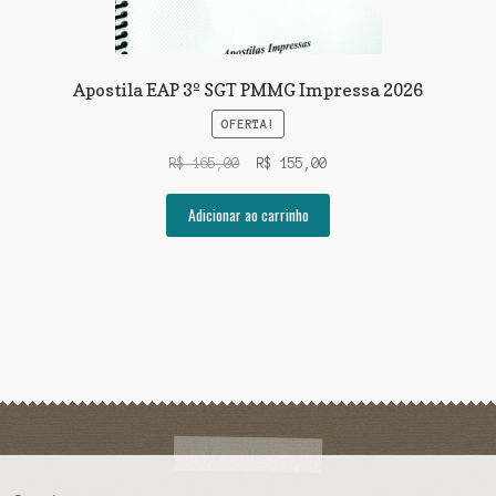
Apostila EAP 3º SGT PMMG Impressa 2026
OFERTA!
O
O
R$
165,00
R$
155,00
preço
preço
original
atual
Adicionar ao carrinho
era:
é:
R$ 165,00.
R$ 155,00.