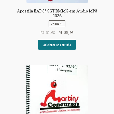
Apostila EAP 3º SGT BMMG em Áudio MP3
2026
OFERTA!
O
O
R$
95,00
R$
85,00
preço
preço
original
atual
Adicionar ao carrinho
era:
é:
R$ 95,00.
R$ 85,00.