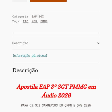
EAP
3º
SGT
Categoria:
EAP SGT
PMMG
Tags:
EAP
,
MP3
,
PMMG
em
Áudio
2026
quantidade
Descrição
Informação adicional
Descrição
Apostila EAP 3º SGT PMMG em
Áudio 2026
PARA OS 3OS SARGENTOS DO QPPM E QPE
2026