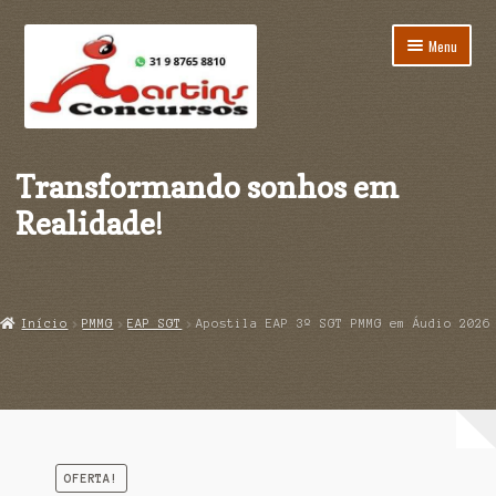
Pular
Pular
Menu
para
para
navegação
o
conteúdo
Início
Transformando sonhos em
Carrinho
Realidade
!
Finalização de compra
Minha conta
Início
PMMG
EAP SGT
Apostila EAP 3º SGT PMMG em Áudio 2026
Página de exemplo
OFERTA!