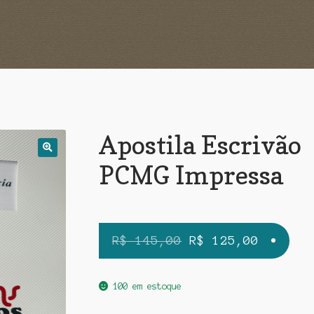
Apostila Escrivão
PCMG Impressa
O
O
R$
145,00
R$
125,00
preço
preço
original
atual
100 em estoque
era:
é: