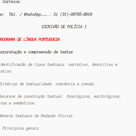
 Correios.
os: Tel. / WhatsApp……….: Oi (31)-98765-8810
ESCRIVÃO DE POLÍCIA I
PROGRAMA DE LÍNGUA PORTUGUESA
terpretação e compreensão de textos
Identificação de tipos textuais: narrativo, descritivo e
tativo.
Critérios de textualidade: coerência e coesão.
Recursos de construção textual: fonológicos, morfológicos,
icos e semânticos.
Gêneros textuais da Redação Oficial.
1 Princípios gerais.