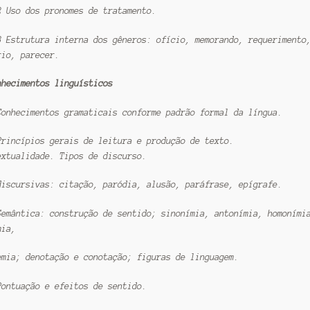
2 Uso dos pronomes de tratamento.
3 Estrutura interna dos gêneros: ofício, memorando, requerimento
rio, parecer.
nhecimentos linguísticos
Conhecimentos gramaticais conforme padrão formal da língua.
Princípios gerais de leitura e produção de texto.
extualidade. Tipos de discurso.
discursivas: citação, paródia, alusão, paráfrase, epígrafe.
Semântica: construção de sentido; sinonímia, antonímia, homoními
mia,
emia; denotação e conotação; figuras de linguagem.
Pontuação e efeitos de sentido.