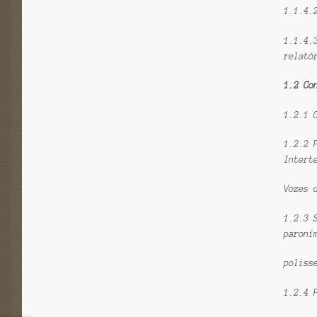
1.1.4.
1.1.4.
relató
1.2 Co
1.2.1 
1.2.2 
Intert
Vozes 
1.2.3 
paroní
poliss
1.2.4 