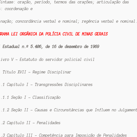
Sintaxe: oração, período, termos das orações; articulação das
s: coordenação e
inação; concordância verbal e nominal; regência verbal e nominal
GRAMA LEI ORGÂNICA DA POLÍCIA CIVIL DE MINAS GERAIS
i Estadual n.º 5.406, de 16 de dezembro de 1969
Livro V – Estatuto do servidor policial civil
1 Título XVII – Regime Disciplinar
1.1 Capítulo I – Transgressões Disciplinares
1.1.1 Seção I – Classificação
1.1.2 Seção II – Causas e Circunstâncias que Influem no Julgamen
1.2 Capítulo II – Penalidades
1.3 Capítulo III – Competência para Imposição de Penalidades