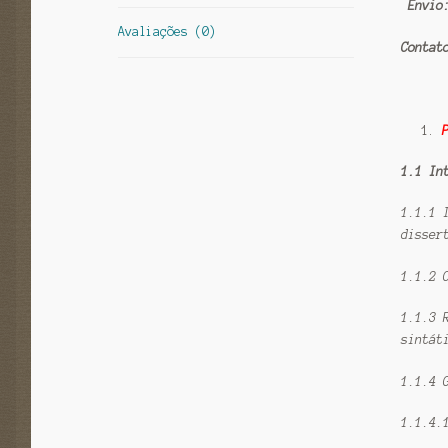
Envio:
Avaliações (0)
Contat
1.1 In
1.1.1 
disser
1.1.2 
1.1.3 
sintát
1.1.4 
1.1.4.