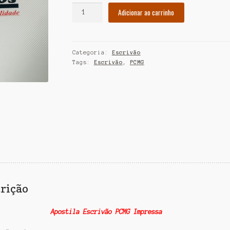
Apostila
R$ 145,00.
R$ 125,
Adicionar ao carrinho
Escrivão
PCMG
Impressa
Categoria:
Escrivão
quantidade
Tags:
Escrivão
,
PCMG
rição
Apostila Escrivão PCMG Impressa