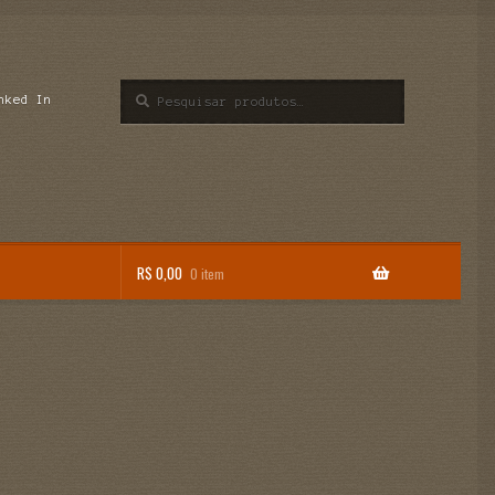
Pesquisar
Pesquisar
nked In
por:
R$
0,00
0 item