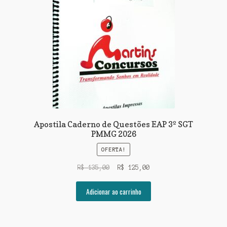
Apostila Caderno de Questões EAP 3º SGT
PMMG 2026
OFERTA!
O
O
R$
135,00
R$
125,00
preço
preço
original
atual
Adicionar ao carrinho
era:
é:
R$ 135,00.
R$ 125,00.