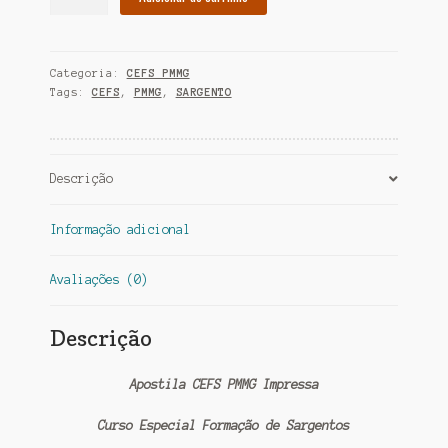
CEFS
PMMG
Impressa
Categoria:
CEFS PMMG
quantidade
Tags:
CEFS
,
PMMG
,
SARGENTO
Descrição
Informação adicional
Avaliações (0)
Descrição
Apostila CEFS PMMG Impressa
Curso Especial Formação de Sargentos