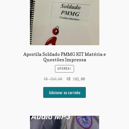
Apostila Soldado PMMG KIT Matéria e
Questões Impressa
OFERTA!
O
O
R$
150,00
R$
142,00
preço
preço
original
atual
Adicionar ao carrinho
era:
é:
R$ 150,00.
R$ 142,00.