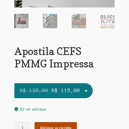
Apostila CEFS
PMMG Impressa
O
O
R$
125,00
R$
115,00
preço
preço
original
atual
89 em estoque
era:
é:
Apostila
R$ 125,00.
R$ 115,00.
Adicionar ao carrinho