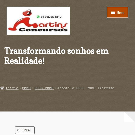
Pular
Pular
Menu
para
para
navegação
o
conteúdo
Início
Transformando sonhos em
Carrinho
Realidade
!
Finalização de compra
Minha conta
Início
PMMG
CEFS PMMG
Apostila CEFS PMMG Impressa
Página de exemplo
OFERTA!