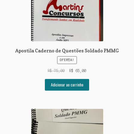
Apostila Caderno de Questões Soldado PMMG
OFERTA!
O
O
R$
75,00
R$
65,00
preço
preço
original
atual
Adicionar ao carrinho
era:
é:
R$ 75,00.
R$ 65,00.