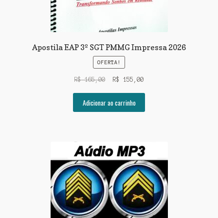
Apostila EAP 3º SGT PMMG Impressa 2026
OFERTA!
O
O
R$
165,00
R$
155,00
preço
preço
original
atual
Adicionar ao carrinho
era:
é:
R$ 165,00.
R$ 155,00.