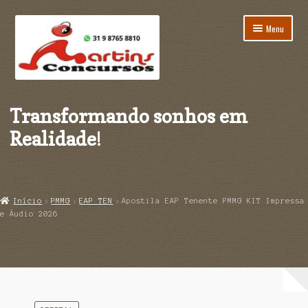
Pular
Pular
Menu
para
para
navegação
o
conteúdo
Início
Transformando sonhos em
Carrinho
Realidade
!
Finalização de compra
Minha conta
Início
PMMG
EAP TEN
Apostila EAP Tenente PMMG KIT Impressa
e Áudio 2026
Página de exemplo