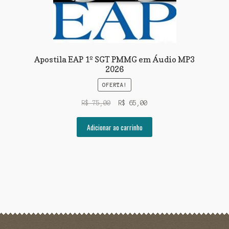
Apostila EAP 1º SGT PMMG em Áudio MP3
2026
OFERTA!
O
O
R$
75,00
R$
65,00
preço
preço
original
atual
Adicionar ao carrinho
era:
é:
R$ 75,00.
R$ 65,00.