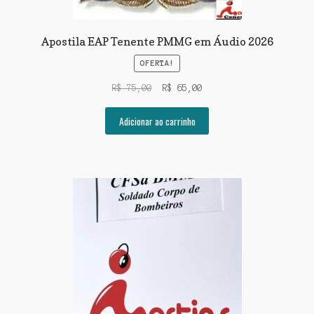
Apostila EAP Tenente PMMG em Áudio 2026
OFERTA!
O
O
R$
75,00
R$
65,00
preço
preço
original
atual
Adicionar ao carrinho
era:
é:
R$ 75,00.
R$ 65,00.