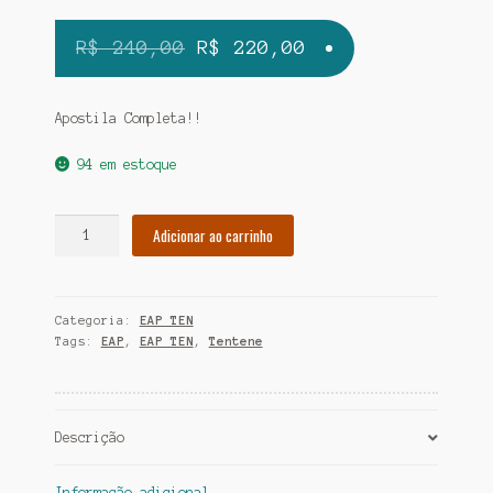
O
O
R$
240,00
R$
220,00
preço
preço
original
atual
Apostila Completa!!
era:
é:
94 em estoque
R$ 240,00.
R$ 220,00.
Apostila
Adicionar ao carrinho
EAP
Tenente
PMMG
Categoria:
EAP TEN
KIT
Tags:
EAP
,
EAP TEN
,
Tentene
Impressa
e
Áudio
2026
Descrição
quantidade
Informação adicional